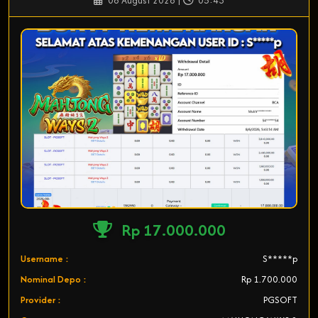
06 August 2026 |
05:43
Rp 17.000.000
Username :
S*****p
Nominal Depo :
Rp 1.700.000
Provider :
PGSOFT