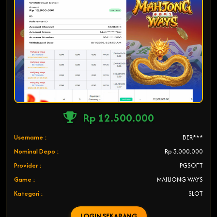
Rp 12.500.000
Username :
BER***
Nominal Depo :
Rp 3.000.000
Provider :
PGSOFT
Game :
MAHJONG WAYS
Kategori :
SLOT
LOGIN SEKARANG