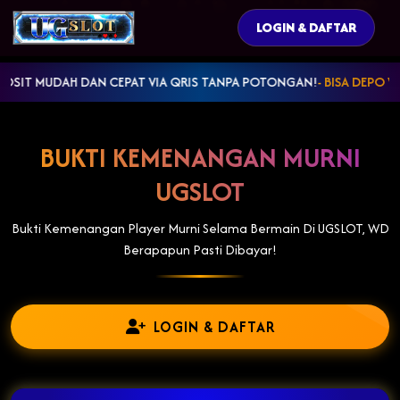
LOGIN & DAFTAR
MUDAH DAN CEPAT VIA QRIS TANPA POTONGAN!
-
BISA DEPO VIA PU
BUKTI KEMENANGAN MURNI
UGSLOT
Bukti Kemenangan Player Murni Selama Bermain Di UGSLOT, WD
Berapapun Pasti Dibayar!
LOGIN & DAFTAR