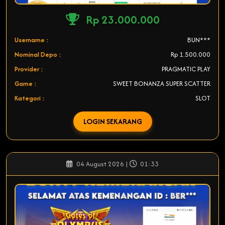
Rp 23.000.000
Username :
BUN***
Nominal Depo :
Rp 1.500.000
Provider :
PRAGMATIC PLAY
Game :
SWEET BONANZA SUPER SCATTER
Kategori :
SLOT
LOGIN SEKARANG
04 August 2026 |
01:33