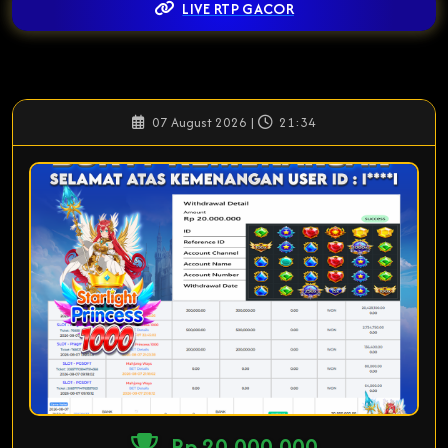
LIVE RTP GACOR
07 August 2026 |
21:34
Rp 20.000.000