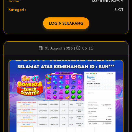
Game :
MAHJONG WAYS 2
Kategori :
SLOT
LOGIN SEKARANG
05 August 2026 |
05:11