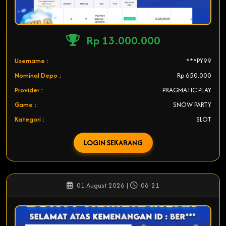
Rp 13.000.000
Username :
***PY99
Nominal Depo :
Rp 650.000
Provider :
PRAGMATIC PLAY
Game :
SNOW PARTY
Kategori :
SLOT
LOGIN SEKARANG
01 August 2026 |
06:21