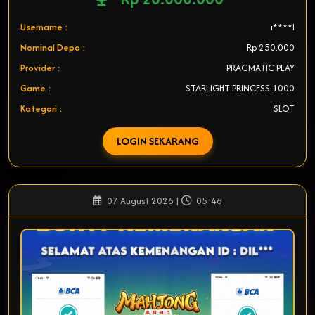
Username :
i****l
Nominal Depo :
Rp 250.000
Provider :
PRAGMATIC PLAY
Game :
STARLIGHT PRINCESS 1000
Kategori :
SLOT
LOGIN SEKARANG
07 August 2026 |
05:46